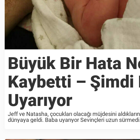
Büyük Bir Hata N
Kaybetti – Şimdi
Uyarıyor
Jeff ve Natasha, çocukları olacağı müjdesini aldıklarınd
dünyaya geldi. Baba uyarıyor Sevinçleri uzun sürmedi.
“Mallory’nin ölümünden beri sessizliğimi korudum. ...