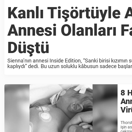
Kanlı Tişörtüyle
Annesi Olanları 
Düştü
Sienna’nın annesi Inside Edition, “Sanki birisi kızımı
kaplıydı” dedi. Bu uzun soluklu kâbusun sadece başlan
Doktorlar ise hiçbir teşhis koyamıyorlardı. Sekiz ...
8 H
Ann
Vir
Thorst
işin a
çekmiş