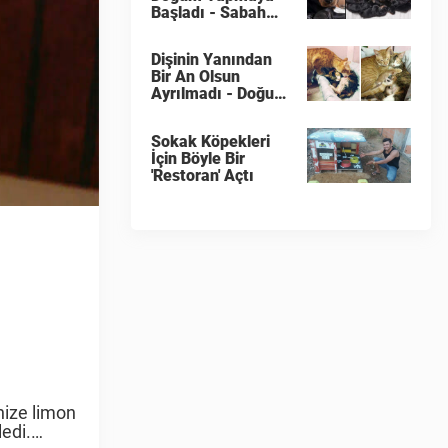
Başladı - Sabah
Yavrularını
Sayamadılar
Dişinin Yanından
Bir An Olsun
Ayrılmadı - Doğum
Yapınca Bakın Ne
Tepki Verdi
Sokak Köpekleri
İçin Böyle Bir
'Restoran' Açtı
nize limon
ledi.