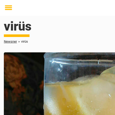
Toggle
menu
virüs
Newsner
»
virüs