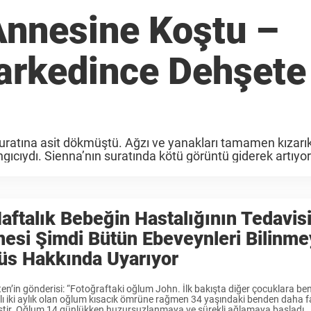
 Annesine Koştu –
Farkedince Dehşete
n suratına asit dökmüştü. Ağzı ve yanakları tamamen kızarık
gıcıydı. Sienna’nın suratında kötü görüntü giderek artıyo
aftalık Bebeğin Hastalığının Tedavis
esi Şimdi Bütün Ebeveynleri Bilinm
üs Hakkında Uyarıyor
en’in gönderisi: “Fotoğraftaki oğlum John. İlk bakışta diğer çocuklara be
slı iki aylık olan oğlum kısacık ömrüne rağmen 34 yaşındaki benden daha f
tir. Oğlum 14 günlükken huzursuzlanmaya ve sürekli ağlamaya başladı. .