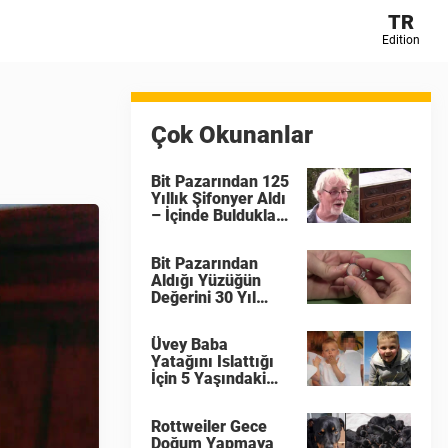
TR
Edition
Çok Okunanlar
Bit Pazarından 125
Yıllık Şifonyer Aldı
– İçinde Buldukları
Sayesinde O Artık
Zengin Bir Adam
Bit Pazarından
Aldığı Yüzüğün
Değerini 30 Yıl
Sonra Öğrenince
Hayatının Şokunu
Üvey Baba
Yaşadı
Yatağını Islattığı
İçin 5 Yaşındaki
Çocuğu Döverek
Öldürdü
Rottweiler Gece
Doğum Yapmaya