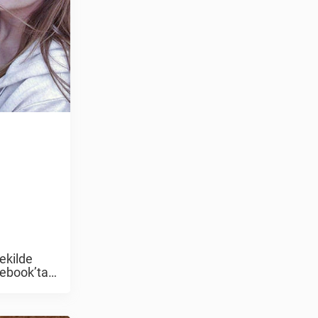
şekilde
cebook’ta