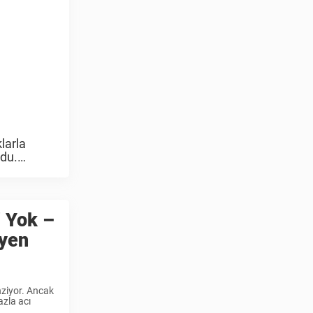
larla
rdu.
i Yok –
eyen
nziyor. Ancak
azla acı
..