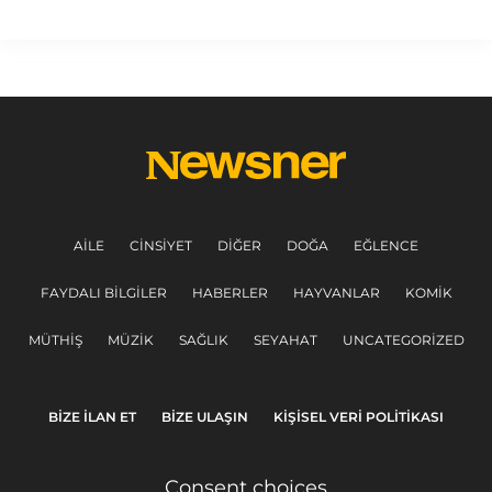
AILE
CINSIYET
DIĞER
DOĞA
EĞLENCE
FAYDALI BILGILER
HABERLER
HAYVANLAR
KOMIK
MÜTHIŞ
MÜZIK
SAĞLIK
SEYAHAT
UNCATEGORIZED
BIZE ILAN ET
BIZE ULAŞIN
KIŞISEL VERI POLITIKASI
Consent choices