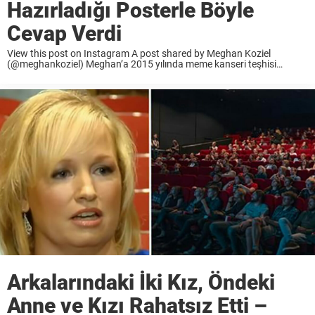
Hazırladığı Posterle Böyle
Cevap Verdi
View this post on Instagram A post shared by Meghan Koziel
(@meghankoziel) Meghan’a 2015 yılında meme kanseri teşhisi
koyuldu. Geçirdiği iki mastektomi operasyonu ile memeleri alındı.
Kanseri yendikten sonra bebeği bile oldu. Mastektomi, ileride bebeği
...
Arkalarındaki İki Kız, Öndeki
Anne ve Kızı Rahatsız Etti –