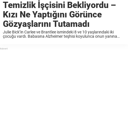
Temizlik İşçisini Bekliyordu –
Kızı Ne Yaptığını Görünce
Gözyaşlarını Tutamadı
Julie Bick’in Carlee ve Brantlee ismindeki 8 ve 10 yaşlarındaki iki
çocuğu vardı. Babasına Alzheimer teşhisi koyulunca onun yanına
taşınmaya karar verdi. Julie, Love What Matters’a “Hayatımda böyle
bir değişiklik yapabilecek cesarette olduğumu ben de ...