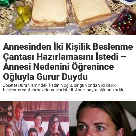
Annesinden İki Kişilik Beslenme
Çantası Hazırlamasını İstedi –
Annesi Nedenini Öğrenince
Oğluyla Gurur Duydu
Josette Duran ismindeki kadının oğlu, bir gün ondan iki kişilik
beslenme çantası hazırlamasını istedi. Anne, başta oğlunun artık
büyümeye başladığını ve bu yüzden okula daha fazla yemek
götürmek istediğini düşündü. Sonradan olayın gerçek yüzünü
anlayınca ...