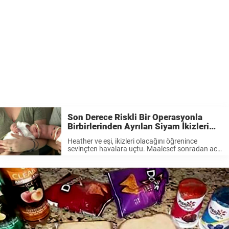
Son Derece Riskli Bir Operasyonla
Birbirlerinden Ayrılan Siyam İkizleri
Bugün Bakın Nasıl Görünüyorlar
Heather ve eşi, ikizleri olacağını öğrenince
sevinçten havalara uçtu. Maalesef sonradan acı
gerçeği öğreneceklerdi. Bebekleri siyam ikiziyle ve
doğumlarının ardından operasyonla
birbirlerinden ayrılmaları gerekecekti. Ne sıklıkta
görülüyor? Siyam ikizleri ender olarak dünyaya
gelir. 200 binde ...