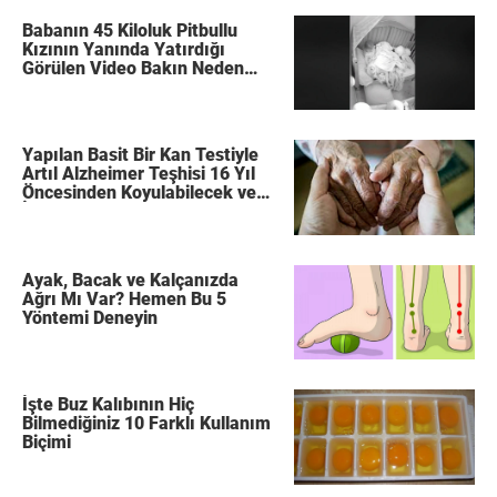
Babanın 45 Kiloluk Pitbullu
Kızının Yanında Yatırdığı
Görülen Video Bakın Neden
Herkes Tarafından
Konuşuluyor
Yapılan Basit Bir Kan Testiyle
Artıl Alzheimer Teşhisi 16 Yıl
Öncesinden Koyulabilecek ve
İlerlemesi Engellenebilecek
Ayak, Bacak ve Kalçanızda
Ağrı Mı Var? Hemen Bu 5
Yöntemi Deneyin
İşte Buz Kalıbının Hiç
Bilmediğiniz 10 Farklı Kullanım
Biçimi