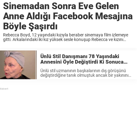
Sinemadan Sonra Eve Gelen
Anne Aldığı Facebook Mesajına
Böyle Şaşırdı
Rebecca Boyd, 12 yaşındaki kızıyla beraber sinemaya film izlemeye
gitti. Arkalarındaki iki kız yüksek sesle konuşup Rebecca ve kızını
rahatsız etmeye başladı. Anne bütün sakinliğini koruyup iki kızdan
kibarca sessiz olmalarını istedi. Sonradan öğrenilenlere göre ...
Ünlü Stil Danışmanı 78 Yaşındaki
Annesini Öyle Değiştirdi Ki Sonuca
Kendisi De İnanamadı
Ünlü stil uzmanının başkalarının dış görüşünü
değiştirdiğine tanık olmuştuk ancak bir yakınının
yüzünü değiştirdiğine tanık olmamıştık.
Christopher, “Annem 78 yaşına geldi ve kendisine
bakmaya devam ediyor. Gerçekten onun diğer
kadınlara ilham olduğuna inanıyorum. Bana da ...