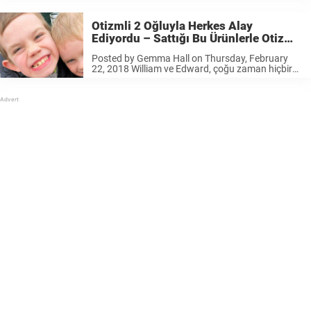
sarıldı. Köpek ve çocuk çok iyi anlaşıyor Baba
kamera ile o anları kaydederken köpek, ...
Otizmli 2 Oğluyla Herkes Alay
Ediyordu – Sattığı Bu Ürünlerle Otizm
Hakkında Farkındalık Yaratmaya
Posted by Gemma Hall on Thursday, February
Başladı
22, 2018 William ve Edward, çoğu zaman hiçbir
çocuğun karşılaşmaması gereken durumlarla
karşılaşabiliyorlar. Otizmli olmaları nedeniyle
yaşıtlarının onlarla alay ettiği de oluyor. Stres
atmak için gittikleri aktivite merkezinde
Gemma’nın ...