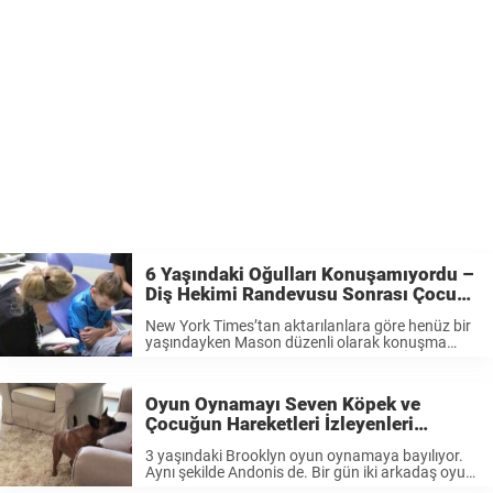
6 Yaşındaki Oğulları Konuşamıyordu –
Diş Hekimi Randevusu Sonrası Çocuk
Bakın Nasıl Konuşmaya Başladı
New York Times’tan aktarılanlara göre henüz bir
yaşındayken Mason düzenli olarak konuşma
terapistiyle görüştürülmeye başlamış. İlerleyen
zamanda ise Mason’a bu kez Sotos sendromu
teşhisi koyuldu. Beyin anevrizmasının bir belirtisi
Oyun Oynamayı Seven Köpek ve
ya da bundan bağımsız olarak tetiklense ...
Çocuğun Hareketleri İzleyenleri
Güldürüyor
3 yaşındaki Brooklyn oyun oynamaya bayılıyor.
Aynı şekilde Andonis de. Bir gün iki arkadaş oyun
oynarken bunu gören baba, hemen kamerasına