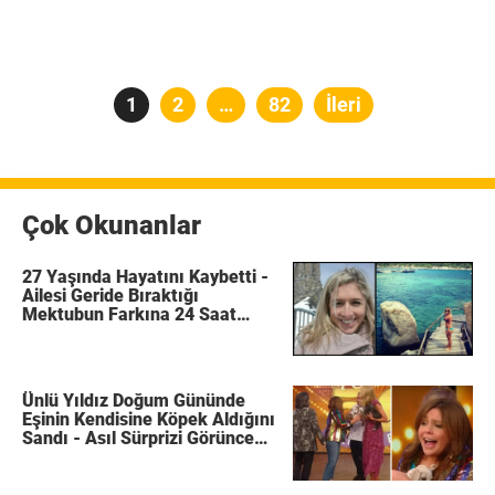
Yazı
Sayfa
1
Sayfa
2
…
Sayfa
82
İleri
sayfalaması
Çok Okunanlar
27 Yaşında Hayatını Kaybetti -
Ailesi Geride Bıraktığı
Mektubun Farkına 24 Saat
Sonra Vardı
Ünlü Yıldız Doğum Gününde
Eşinin Kendisine Köpek Aldığını
Sandı - Asıl Sürprizi Görünce
Gözleri Doldu