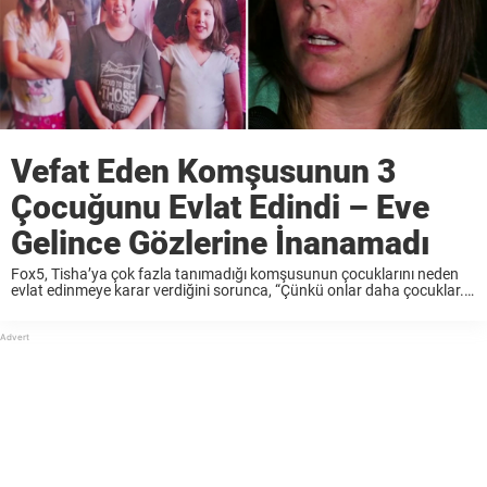
Vefat Eden Komşusunun 3
Çocuğunu Evlat Edindi – Eve
Gelince Gözlerine İnanamadı
Fox5, Tisha’ya çok fazla tanımadığı komşusunun çocuklarını neden
evlat edinmeye karar verdiğini sorunca, “Çünkü onlar daha çocuklar.
Ben de yetiştirme yurdunda büyüdüm. Benim yaşadığım zorluklarla
bu üç çocuğun karşılaşmasını istemedim. Çocuklar, çocukken çocuk
gibi yaşamayı ...