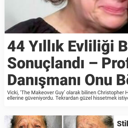
44 Yıllık Evliliğ
Sonuçlandı – Prof
Danışmanı Onu Bö
Vicki, ‘The Makeover Guy’ olarak bilinen Christopher 
ellerine güveniyordu. Tekrardan güzel hissetmek istiy
ağlamanın enerjinin pozitif bir belirtisi olduğunu söyledi. 
Sti