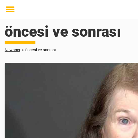
Toggle
menu
öncesi ve sonrası
Newsner
»
öncesi ve sonrası