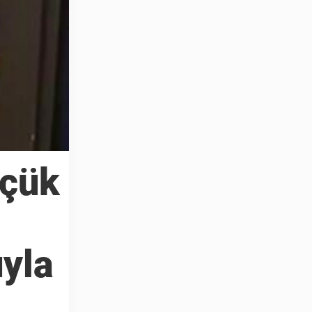
üçük
yla