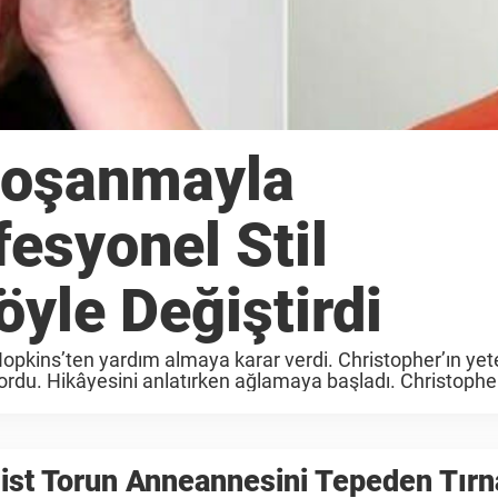
i Boşanmayla
esyonel Stil
yle Değiştirdi
Hopkins’ten yardım almaya karar verdi. Christopher’ın yet
ordu. Hikâyesini anlatırken ağlamaya başladı. Christophe
44 yıllık evliliğinin ...
list Torun Anneannesini Tepeden Tır