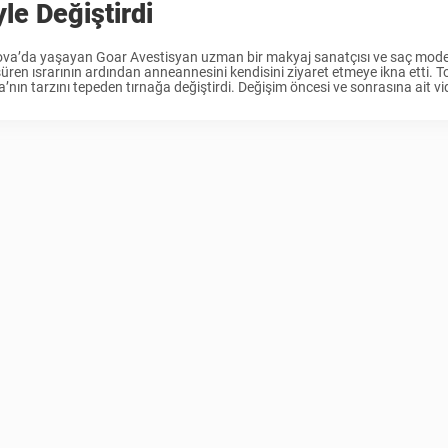
le Değiştirdi
a’da yaşayan Goar Avestisyan uzman bir makyaj sanatçısı ve saç modeli
 süren ısrarının ardından anneannesini kendisini ziyaret etmeye ikna etti. T
’nın tarzını tepeden tırnağa değiştirdi. Değişim öncesi ve sonrasına ait vi