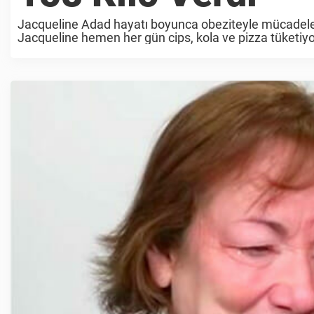
Jacqueline Adad hayatı boyunca obeziteyle mücadele et
Jacqueline hemen her gün cips, kola ve pizza tüketiy
ulaştı. Artık yaşıtlarının ...