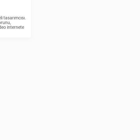
 tasarımcısı.
orunu,
deo internete