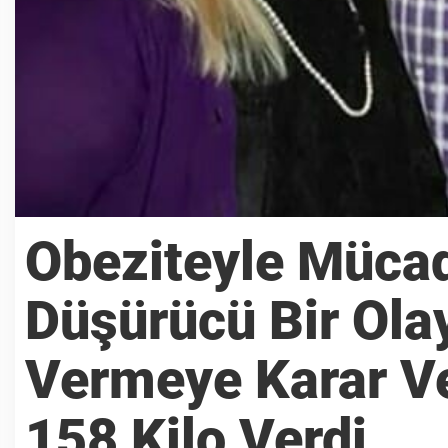
Obeziteyle Müca
Düşürücü Bir Ola
Vermeye Karar Ve
158 Kilo Verdi