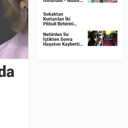
Ismarladı - Adamın
Bıraktığı Notta
Yazanlar
Sokaktan
Okuyanları
Kurtarılan İki
Duygulandırdı
Pitbull Birbirini
Görünce Böyle
Dans Etmeye
Nehirden Su
Başladı
İçtikten Sonra
Hayatını Kaybetti -
Sahibi Şimdi
Herkesi Uyarıyor
da