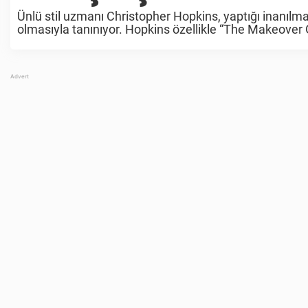
Ünlü stil uzmanı Christopher Hopkins, yaptığı inanılma
olmasıyla tanınıyor. Hopkins özellikle “The Makeover 
yanında bazen de “The Oprah ...