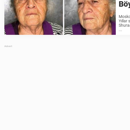
Böy
Moskov
Yıllar
Shuraa
...