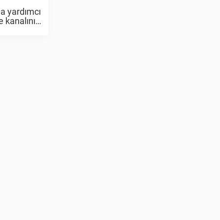
da yardımcı
e kanalının