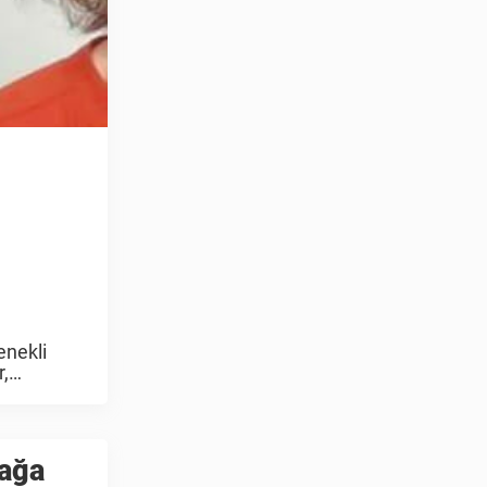
enekli
r,
nağa