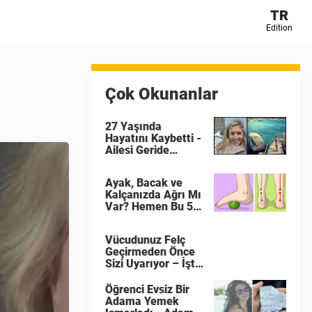
TR
Edition
Çok Okunanlar
27 Yaşında
Hayatını Kaybetti -
Ailesi Geride
Bıraktığı
Mektubun Farkına
Ayak, Bacak ve
24 Saat Sonra
Kalçanızda Ağrı Mı
Vardı
Var? Hemen Bu 5
Yöntemi Deneyin
Vücudunuz Felç
Geçirmeden Önce
Sizi Uyarıyor – İşte
Felç Geçirmek
Üzere
Öğrenci Evsiz Bir
Olduğunuzun 8
Adama Yemek
İşareti