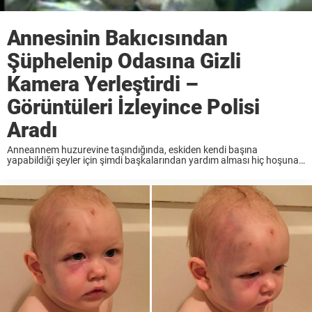
Annesinin Bakıcısından
Şüphelenip Odasına Gizli
Kamera Yerleştirdi –
Görüntüleri İzleyince Polisi
Aradı
Anneannem huzurevine taşındığında, eskiden kendi başına
yapabildiği şeyler için şimdi başkalarından yardım alması hiç hoşuna
gitmiyordu. Bazı şeyleri kendi başına yapamadığından dolayı
utanıyordu. Bez kullanmak da onu utandıran gerçeklerden biriydi.
Daha önce huzurevindeki acımasız bakıcıya ...