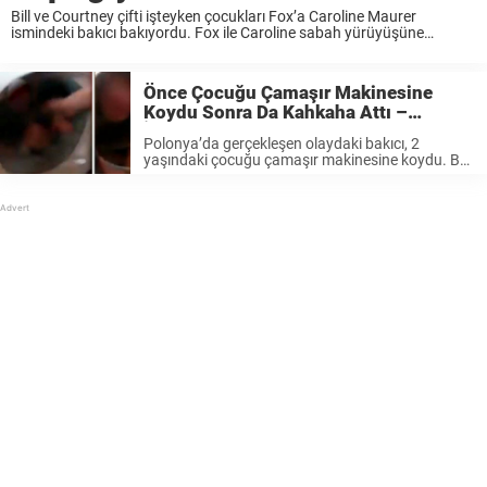
Bill ve Courtney çifti işteyken çocukları Fox’a Caroline Maurer
ismindeki bakıcı bakıyordu. Fox ile Caroline sabah yürüyüşüne
çıkmışlardı. Yaya geçidinden geçerken motosikletli durmadı ve az
kalsın çocuğun ölümüne neden oluyordu. Bakıcı harika bir
zamanlamayla çocuğun ...
Önce Çocuğu Çamaşır Makinesine
Koydu Sonra Da Kahkaha Attı –
İnsanlar Polonyalı Bakıcıya Ateş
Polonya’da gerçekleşen olaydaki bakıcı, 2
Püskürüyorlar
yaşındaki çocuğu çamaşır makinesine koydu. Bu
da yetmezmiş video çekti. Videoda bakıcının
çocuk ağlarken güldüğü duyulabiliyor. Minik
çocuk çaresizce elini cama koyup ağlamaya
başladı. Bakıcı gülmeye devam etti. Mirror’dan
aktarılanlara ...