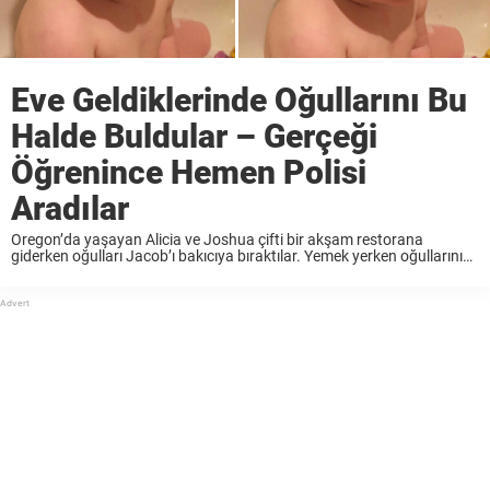
Eve Geldiklerinde Oğullarını Bu
Halde Buldular – Gerçeği
Öğrenince Hemen Polisi
Aradılar
Oregon’da yaşayan Alicia ve Joshua çifti bir akşam restorana
giderken oğulları Jacob’ı bakıcıya bıraktılar. Yemek yerken oğullarının
durumunu sormak için bakıcıyı aradıklarında bakıcı telefonu açmadı.
Joshua ve Alicia, 1 yaşındaki oğulları ve 3.5 yaşındaki kızlarını ...