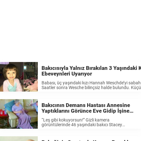
Bakıcısıyla Yalnız Bırakılan 3 Yaşındak
Ebeveynleri Uyarıyor
Babası, üç yaşındaki kızı Hannah Weschde’yi sabah s
Saatler sonra Wesche bilinçsiz halde bulundu. Küçü
https://www.facebook.com/photo.php?
fbid=1977621969168754&set=a.1977608685836
Partin yetkilileri kendisi aramış ve Hannah’ın düşerek
Bakıcının Demans Hastası Annesine
Yaptıklarını Görünce Eve Gidip İşine
Son Verdi
“Leş gibi kokuyorsun!” Gizli kamera
görüntülerinde 46 yaşındaki bakıcı Stacey
George, 78 yaşındaki Sabina Marsden’e vuruyor.
Bir yandan da kadına ‘Leş gibi kokuyorsun!”
diyor. Sabina Marsden’ın kızı Gina Owen annesine