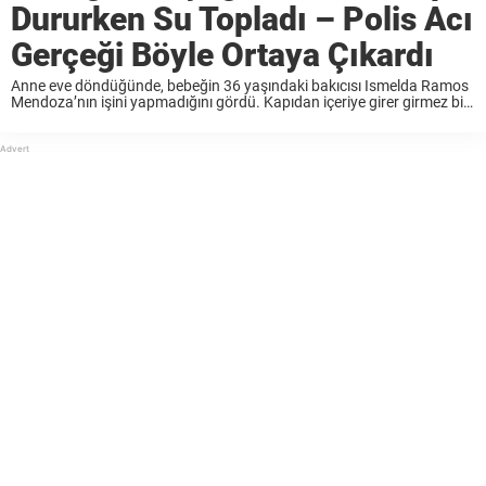
Dururken Su Topladı – Polis Acı
Gerçeği Böyle Ortaya Çıkardı
Anne eve döndüğünde, bebeğin 36 yaşındaki bakıcısı Ismelda Ramos
Mendoza’nın işini yapmadığını gördü. Kapıdan içeriye girer girmez bir
şeyler olduğunu farketti. Bebeğinin ayağının altı su toplamıştı.
Mendoza’ya ne olduğunu sorduğunda, kadından ‘bilmiyorum’
cevabını aldı. Polisi ...