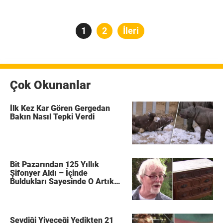
Yazı
Sayfa
1
Sayfa
2
İleri
sayfalaması
Çok Okunanlar
İlk Kez Kar Gören Gergedan
Bakın Nasıl Tepki Verdi
Bit Pazarından 125 Yıllık
Şifonyer Aldı – İçinde
Buldukları Sayesinde O Artık
Zengin Bir Adam
Sevdiği Yiyeceği Yedikten 21