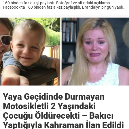
160 binden fazla kişi paylaştı. Fotoğraf ve altındaki açıklama
Facebook’ta 160 binden fazla kez paylaşıldı. Brandalyn bir gün yaşlı
kadınlardan birine oje sürdü. O gün morali bozuk olan kadının morali
bir anda düzeldi. Yaşanılanları anlattığı ...
Yaya Geçidinde Durmayan
Motosikletli 2 Yaşındaki
Çocuğu Öldürecekti – Bakıcı
Yaptığıyla Kahraman İlan Edildi