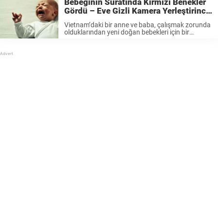
Bebeğinin Suratında Kırmızı Benekler
yapılanları canlı canlı izledi. 46 ...
Gördü – Eve Gizli Kamera Yerleştirince
Gerçekler Ortaya Çıktı
Vietnam’daki bir anne ve baba, çalışmak zorunda
olduklarından yeni doğan bebekleri için bir
bakıcıyla anlaştılar. Bebeklerinin suratında kırmızı
benekler görünce bir şeylerden şüphelenmeye
başladılar. 51 yaşındaki Nguyen Thi Han
ismindeki bakıcı aile için 2 aydır ...