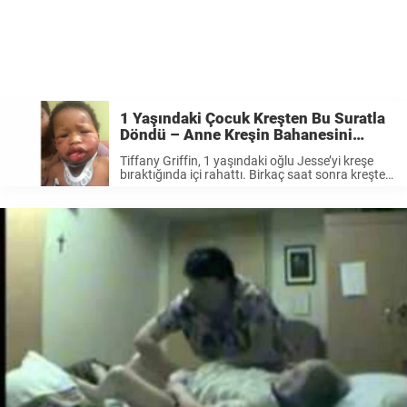
1 Yaşındaki Çocuk Kreşten Bu Suratla
Döndü – Anne Kreşin Bahanesini
Duyunca Delirdi
Tiffany Griffin, 1 yaşındaki oğlu Jesse’yi kreşe
bıraktığında içi rahattı. Birkaç saat sonra kreşten
kendisini aradılar ve kreşte bir kaza
gerçekleştiğini söylediler. Kreşe gittiğinde
oğlunun suratını o halde görünce, anne sinirlenip
bir kreş çalışanına yumruk ...