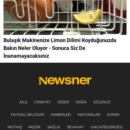
Bulaşık Makinenize Limon Dilimi Koyduğunuzda
Bakın Neler Oluyor - Sonuca Siz De
İnanamayacaksınız
AILE
CINSIYET
DIĞER
DOĞA
EĞLENCE
FAYDALI BILGILER
HABERLER
HAYVANLAR
KOMIK
MÜTHIŞ
MÜZIK
SAĞLIK
SEYAHAT
UNCATEGORIZED