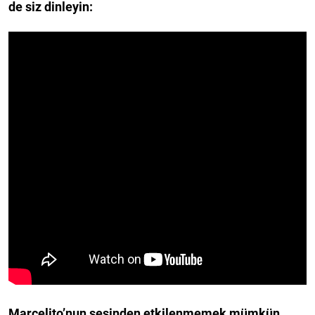
de siz dinleyin:
Marcelito’nun sesinden etkilenmemek mümkün