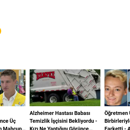
Alzheimer Hastası Babası
Öğretmen 
ünce Üç
Temizlik İşçisini Bekliyordu -
Birbirleri
ın Mahçup
Kızı Ne Yaptığını Görünce
Farketti - 