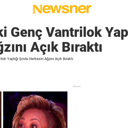
i Genç Vantrilok Yap
zını Açık Bıraktı
lok Yaptığı Şovla Herkesin Ağzını Açık Bıraktı