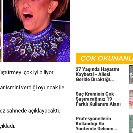
ÇOK OKUNANL
27 Yaşında Hayatını
ştürmeyi çok iyi biliyor.
Kaybetti - Ailesi
Geride Bıraktığı
Mektubun Farkına 24
r ismini verdiği oyuncak ile
Saat Sonra Vardı
Saç Kreminin Çok
Şaşıracağınız 19
Farklı Kullanım Alanı
 kez sahnede açıklayacaktı.
Profesyonellerin
Kullandığı Bu
ıkladı.
Yöntemle Delinen