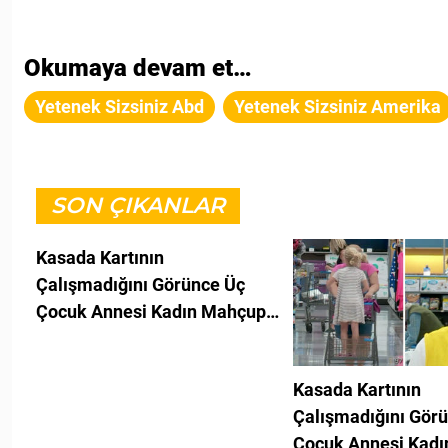
Okumaya devam et…
Yetenek Sizsiniz Abd
Yetenek Sizsiniz Amerika
SON ÇIKANLAR
Kasada Kartının
Çalışmadığını Görünce Üç
Çocuk Annesi Kadın Mahçup
Oldu - Kasiyerin Yaptığı
Karşısında Gözyaşlarını
Kasada Kartının
Tutamadı
Çalışmadığını Gör
Çocuk Annesi Kad