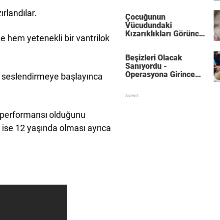
Kıyafetlerinizi Eski
Haline Getirebilirsiniz
rlandılar.
Çocuğunun
Vücudundaki
Kızarıklıkları Görünce
e hem yetenekli bir vantrilok
Hemen Doktora Gitti.
Şanslı Çocuk
Beşizleri Olacak
Durumdan Ucuz
Sanıyordu -
Kurtuldu.
Operasyona Girince
ı seslendirmeye başlayınca
Şok Gerçek Ortaya
Çıktı
i performansı olduğunu
 ise 12 yaşında olması ayrıca