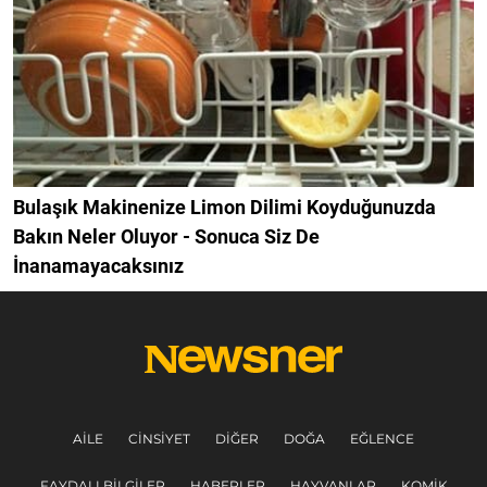
Bulaşık Makinenize Limon Dilimi Koyduğunuzda
Bakın Neler Oluyor - Sonuca Siz De
İnanamayacaksınız
AILE
CINSIYET
DIĞER
DOĞA
EĞLENCE
FAYDALI BILGILER
HABERLER
HAYVANLAR
KOMIK