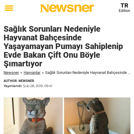
TR
Edition
Toggle
menu
Sağlık Sorunları Nedeniyle
Hayvanat Bahçesinde
Yaşayamayan Pumayı Sahiplenip
Evde Bakan Çift Onu Böyle
Şımartıyor
Newsner
»
Hayvanlar
»
Sağlık Sorunları Nedeniyle Hayvanat Bahçesinde Yaşayamayan Pumayı Sahiplenip Evde Bakan Çift Onu Böyle Şımartıyor
AUTHOR: NEWSNER
Yayınlandı:
Şub 28, 2019, 09:41