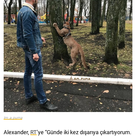
Im_a_puma
Alexander,
RT
’ye “Günde iki kez dışarıya çıkartıyorum.