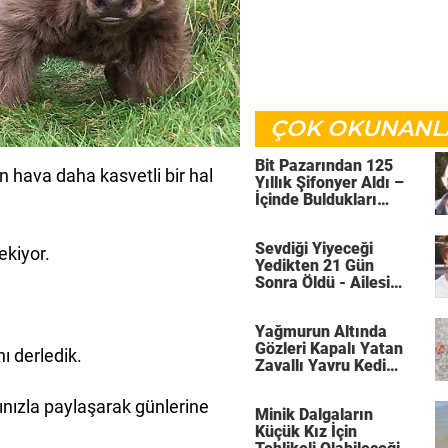
ÇOK OKUNANL
Bit Pazarından 125
en hava daha kasvetli bir hal
Yıllık Şifonyer Aldı –
İçinde Buldukları
Sayesinde O Artık
Zengin Bir Adam
Sevdiği Yiyeceği
ekiyor.
Yedikten 21 Gün
Sonra Öldü - Ailesi
Şimdi Herkesi
Uyarıyor
Yağmurun Altında
Gözleri Kapalı Yatan
nı derledik.
Zavallı Yavru Kedi
Hayvanseverler
Tarafından Kurtarıldı
rınızla paylaşarak günlerine
Minik Dalgaların
Küçük Kız İçin