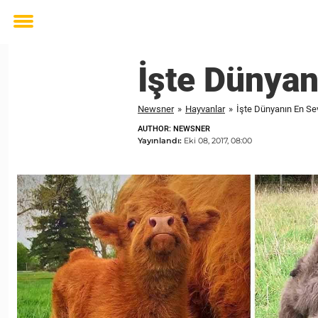
Toggle
menu
İşte Dünyan
Newsner
»
Hayvanlar
»
İşte Dünyanın En Sev
AUTHOR: NEWSNER
Yayınlandı:
Eki 08, 2017, 08:00