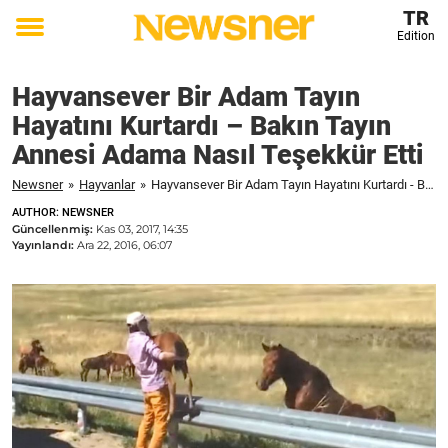
TR
Edition
Toggle
menu
Hayvansever Bir Adam Tayın
Hayatını Kurtardı – Bakın Tayın
Annesi Adama Nasıl Teşekkür Etti
Newsner
»
Hayvanlar
»
Hayvansever Bir Adam Tayın Hayatını Kurtardı - Bakın Tayın Annesi Adama Nasıl Teşekkür Etti
AUTHOR: NEWSNER
Güncellenmiş:
Kas 03, 2017, 14:35
Yayınlandı:
Ara 22, 2016, 06:07