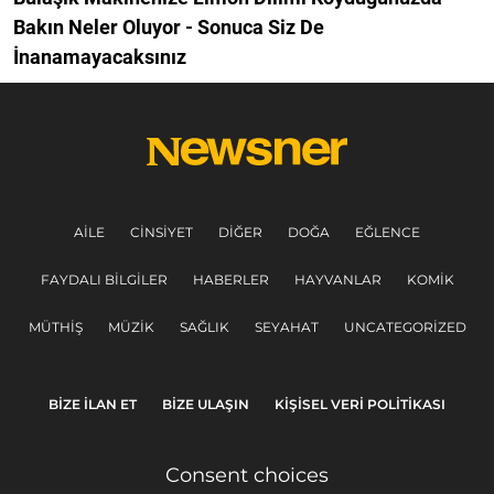
Bakın Neler Oluyor - Sonuca Siz De
İnanamayacaksınız
AILE
CINSIYET
DIĞER
DOĞA
EĞLENCE
FAYDALI BILGILER
HABERLER
HAYVANLAR
KOMIK
MÜTHIŞ
MÜZIK
SAĞLIK
SEYAHAT
UNCATEGORIZED
BIZE ILAN ET
BIZE ULAŞIN
KIŞISEL VERI POLITIKASI
Consent choices