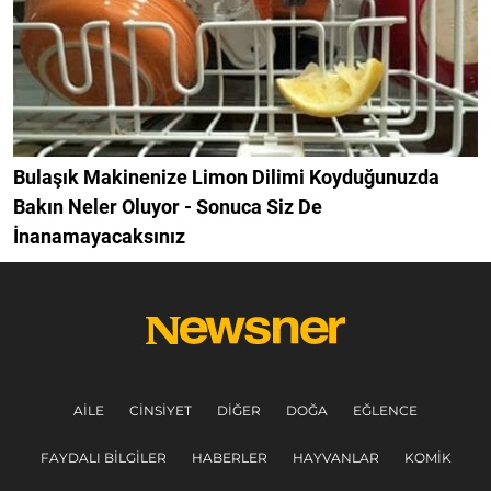
Bulaşık Makinenize Limon Dilimi Koyduğunuzda
Bakın Neler Oluyor - Sonuca Siz De
İnanamayacaksınız
AILE
CINSIYET
DIĞER
DOĞA
EĞLENCE
FAYDALI BILGILER
HABERLER
HAYVANLAR
KOMIK