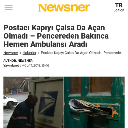
TR
Edition
Toggle
menu
Postacı Kapıyı Çalsa Da Açan
Olmadı – Pencereden Bakınca
Hemen Ambulansı Aradı
Newsner
»
Haberler
»
Postacı Kapıyı Çalsa Da Açan Olmadı - Pencereden Bakınca Hemen Ambulansı Aradı
AUTHOR: NEWSNER
Yayınlandı:
Ağu 17, 2018, 15:46