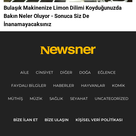
Bulaşık Makinenize Limon Dilimi Koyduğunuzda
Bakın Neler Oluyor - Sonuca Siz De
İnanamayacaksınız
AILE
CINSIYET
DIĞER
DOĞA
EĞLENCE
FAYDALI BILGILER
HABERLER
HAYVANLAR
KOMIK
MÜTHIŞ
MÜZIK
SAĞLIK
SEYAHAT
UNCATEGORIZED
BIZE ILAN ET
BIZE ULAŞIN
KIŞISEL VERI POLITIKASI