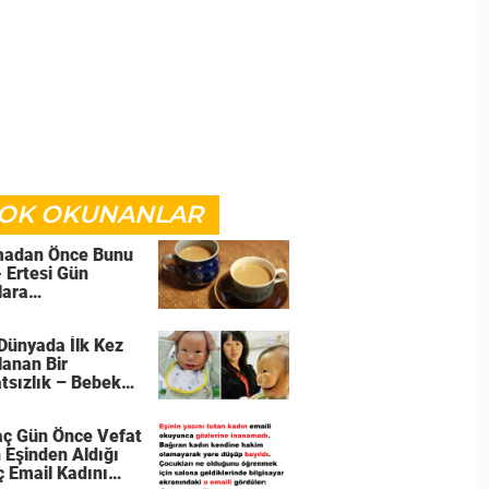
OK OKUNANLAR
adan Önce Bunu
- Ertesi Gün
lara
amayacaksınız
 Dünyada İlk Kez
lanan Bir
tsızlık – Bebek
 Suratla Dünyaya
i
aç Gün Önce Vefat
 Eşinden Aldığı
nç Email Kadını