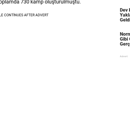
Bayıl
 toplamda 730 kamp oluşturulmuştu.
Dev 
Yakl
Geld
Bakı
Norm
Gibi
Gerç
Çok 