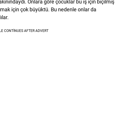
kınındaydı. Onlara göre çocuklar bu iş için biçilmiş
yapmak için çok büyüktü. Bu nedenle onlar da
lar.