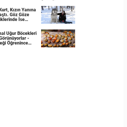
ttı
Kurt, Kızın Yanına
aştı. Göz Göze
iklerinde İse
n Ne Oldu.
al Uğur Böcekleri
 Görünüyorlar -
eği Öğrenince
Şaşıracaksınız