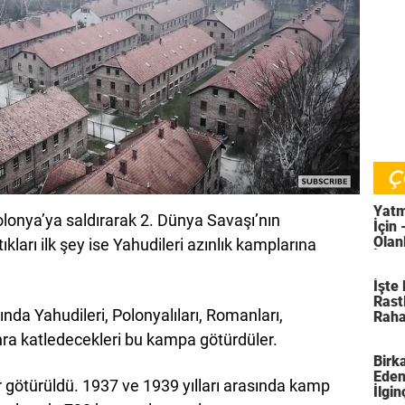
Ç
Yatm
olonya’ya saldırarak 2. Dünya Savaşı’nın
İçin 
Olan
tıkları ilk şey ise Yahudileri azınlık kamplarına
İnan
İşte
Rast
nda Yahudileri, Polonyalıları, Romanları,
Raha
Çift
onra katledecekleri bu kampa götürdüler.
Geld
Birk
Eden
r götürüldü. 1937 ve 1939 yılları arasında kamp
İlgi