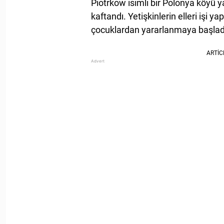
Piotrkow isimli bir Polonya köyü ya
kaftandı. Yetişkinlerin elleri işi 
çocuklardan yararlanmaya başladı