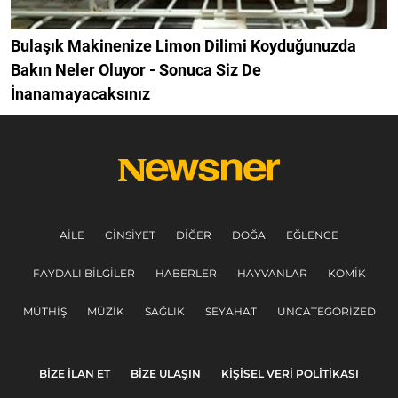
Bulaşık Makinenize Limon Dilimi Koyduğunuzda
Bakın Neler Oluyor - Sonuca Siz De
İnanamayacaksınız
AILE
CINSIYET
DIĞER
DOĞA
EĞLENCE
FAYDALI BILGILER
HABERLER
HAYVANLAR
KOMIK
MÜTHIŞ
MÜZIK
SAĞLIK
SEYAHAT
UNCATEGORIZED
BIZE ILAN ET
BIZE ULAŞIN
KIŞISEL VERI POLITIKASI