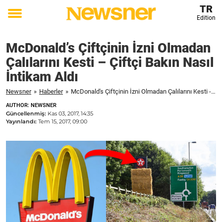
TR
Edition
Toggle
menu
McDonald’s Çiftçinin İzni Olmadan
Çalılarını Kesti – Çiftçi Bakın Nasıl
İntikam Aldı
Newsner
»
Haberler
»
McDonald's Çiftçinin İzni Olmadan Çalılarını Kesti - Çiftçi Bakın Nasıl İntikam Aldı
AUTHOR: NEWSNER
Güncellenmiş:
Kas 03, 2017, 14:35
Yayınlandı:
Tem 15, 2017, 09:00