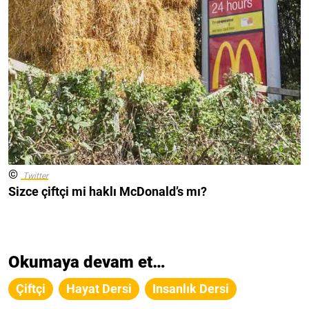
©
Twitter
Sizce çiftçi mi haklı McDonald’s mı?
Okumaya devam et…
Çiftçi
Hayat Dersi
Insanlık Dersi