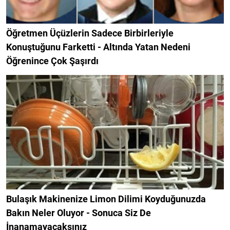
Öğretmen Üçüzlerin Sadece Birbirleriyle
Konuştuğunu Farketti - Altında Yatan Nedeni
Öğrenince Çok Şaşırdı
Bulaşık Makinenize Limon Dilimi Koyduğunuzda
Bakın Neler Oluyor - Sonuca Siz De
İnanamayacaksınız