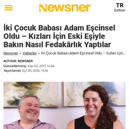
TR
Edition
Toggle
menu
İki Çocuk Babası Adam Eşcinsel
Oldu – Kızları İçin Eski Eşiyle
Bakın Nasıl Fedakârlık Yaptılar
Newsner
»
Haberler
»
İki Çocuk Babası Adam Eşcinsel Oldu – Kızları İçin Eski Eşiyle Bakın Nasıl Fedakârlık Yaptılar
AUTHOR: NEWSNER
Güncellenmiş:
Kas 03, 2017, 14:36
Yayınlandı:
Eyl 30, 2016, 14:16