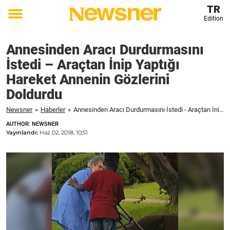
TR
Edition
Toggle
menu
Annesinden Aracı Durdurmasını
İstedi – Araçtan İnip Yaptığı
Hareket Annenin Gözlerini
Doldurdu
Newsner
»
Haberler
»
Annesinden Aracı Durdurmasını İstedi - Araçtan İnip Yaptığı Hareket Annenin Gözlerini Doldurdu
AUTHOR: NEWSNER
Yayınlandı:
Haz 02, 2018, 10:51