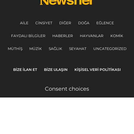
AILE
CINSIYET
DIĞER
DOĞA
EĞLENCE
FAYDALI BILGILER
HABERLER
HAYVANLAR
KOMIK
MÜTHIŞ
MÜZIK
SAĞLIK
SEYAHAT
UNCATEGORIZED
BIZE ILAN ET
BIZE ULAŞIN
KIŞISEL VERI POLITIKASI
Consent choices