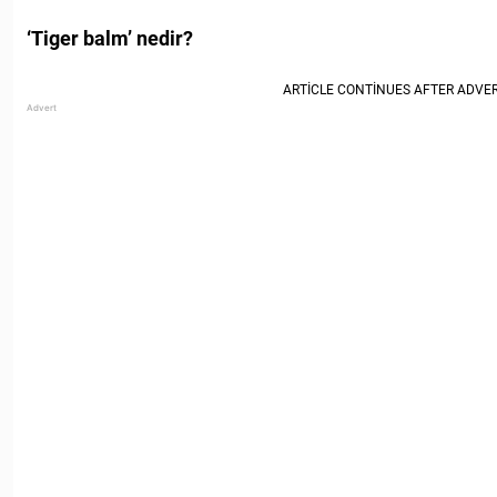
‘Tiger balm’ nedir?