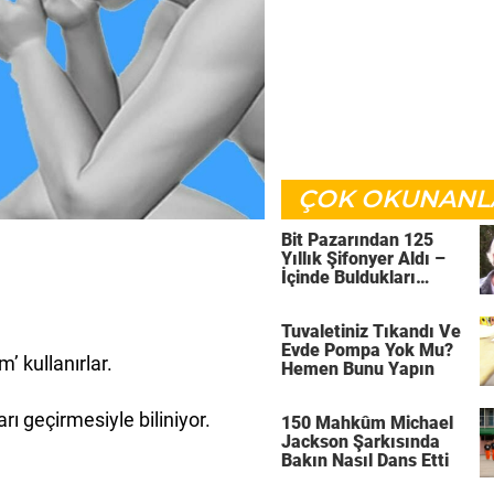
ÇOK OKUNANL
Bit Pazarından 125
Yıllık Şifonyer Aldı –
İçinde Buldukları
Sayesinde O Artık
Zengin Bir Adam
Tuvaletiniz Tıkandı Ve
Evde Pompa Yok Mu?
m’ kullanırlar.
Hemen Bunu Yapın
ı geçirmesiyle biliniyor.
150 Mahkûm Michael
Jackson Şarkısında
Bakın Nasıl Dans Etti