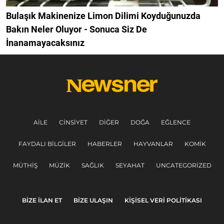
Bulaşık Makinenize Limon Dilimi Koyduğunuzda
Bakın Neler Oluyor - Sonuca Siz De
İnanamayacaksınız
AILE
CINSIYET
DIĞER
DOĞA
EĞLENCE
FAYDALI BILGILER
HABERLER
HAYVANLAR
KOMIK
MÜTHIŞ
MÜZIK
SAĞLIK
SEYAHAT
UNCATEGORIZED
BIZE ILAN ET
BIZE ULAŞIN
KIŞISEL VERI POLITIKASI