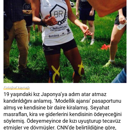
Fotoğraf kaynağı
19 yaşındaki kız Japonya’ya adım atar atmaz
kandırıldığını anlamış. ‘Modellik ajansı’ pasaportunu
almış ve kendisine bir daire kiralamış. Seyahat
masrafları, kira ve giderlerini kendisinin ödeyeceğini
söylemiş. Ödeyemeyince de kızı uyuşturup tecavüz
etmişler ve dövmüşler. CNN’de belirtildiğine göre,