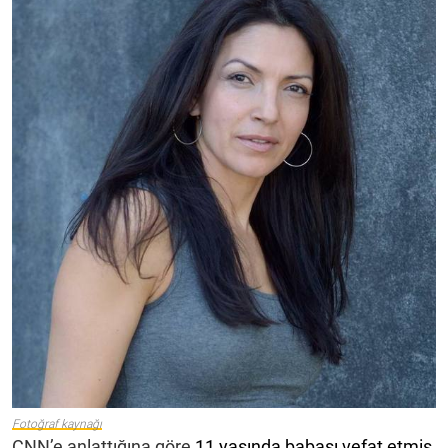
Fotoğraf kaynağı
CNN’e anlattığına göre
11 yaşında babası vefat etmiş