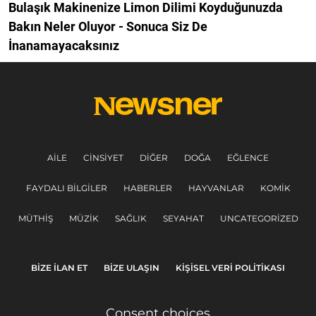
Bulaşık Makinenize Limon Dilimi Koyduğunuzda
Bakın Neler Oluyor - Sonuca Siz De
İnanamayacaksınız
AILE
CINSIYET
DIĞER
DOĞA
EĞLENCE
FAYDALI BILGILER
HABERLER
HAYVANLAR
KOMIK
MÜTHIŞ
MÜZIK
SAĞLIK
SEYAHAT
UNCATEGORIZED
BIZE ILAN ET
BIZE ULAŞIN
KIŞISEL VERI POLITIKASI
Consent choices