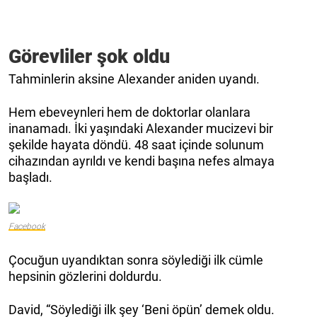
Görevliler şok oldu
Tahminlerin aksine Alexander aniden uyandı.
Hem ebeveynleri hem de doktorlar olanlara
inanamadı. İki yaşındaki Alexander mucizevi bir
şekilde hayata döndü. 48 saat içinde solunum
cihazından ayrıldı ve kendi başına nefes almaya
başladı.
Facebook
Çocuğun uyandıktan sonra söylediği ilk cümle
hepsinin gözlerini doldurdu.
David, “Söylediği ilk şey ‘Beni öpün’ demek oldu.