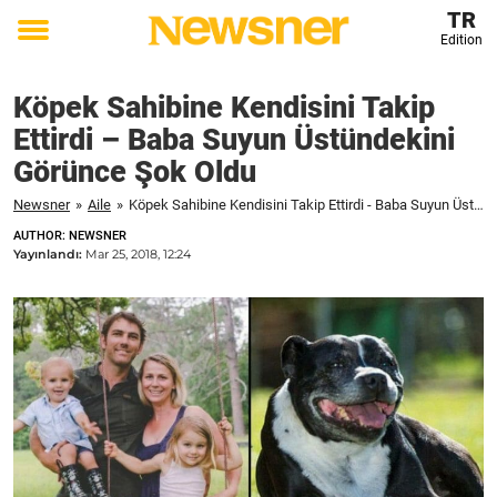
TR
Edition
Toggle
menu
Köpek Sahibine Kendisini Takip
Ettirdi – Baba Suyun Üstündekini
Görünce Şok Oldu
Newsner
»
Aile
»
Köpek Sahibine Kendisini Takip Ettirdi - Baba Suyun Üstündekini Görünce Şok Oldu
AUTHOR: NEWSNER
Yayınlandı:
Mar 25, 2018, 12:24